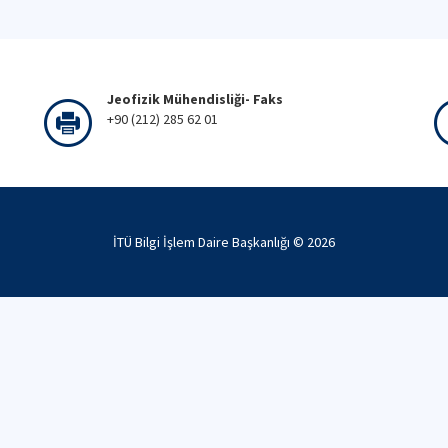
Jeofizik Mühendisliği- Faks
+90 (212) 285 62 01
İTÜ Bilgi İşlem Daire Başkanlığı ©
2026