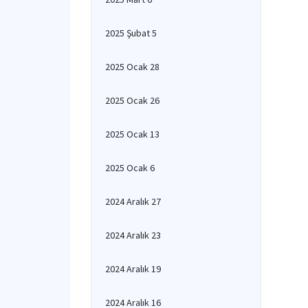
2025 Şubat 5
2025 Ocak 28
2025 Ocak 26
2025 Ocak 13
2025 Ocak 6
2024 Aralık 27
2024 Aralık 23
2024 Aralık 19
2024 Aralık 16