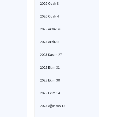
2026 Ocak 8
2026 Ocak 4
2025 Aralık 26
2025 Aralık 8
2025 Kasım 27
2025 Ekim 31
2025 Ekim 30
2025 Ekim 14
2025 Ağustos 13