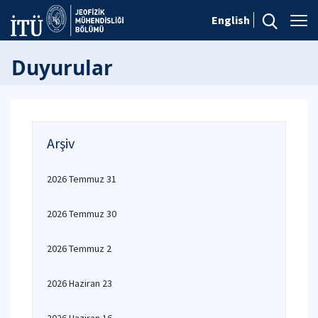
English
Duyurular
Arşiv
2026 Temmuz 31
2026 Temmuz 30
2026 Temmuz 2
2026 Haziran 23