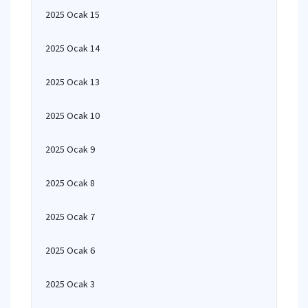
2025 Ocak 15
2025 Ocak 14
2025 Ocak 13
2025 Ocak 10
2025 Ocak 9
2025 Ocak 8
2025 Ocak 7
2025 Ocak 6
2025 Ocak 3