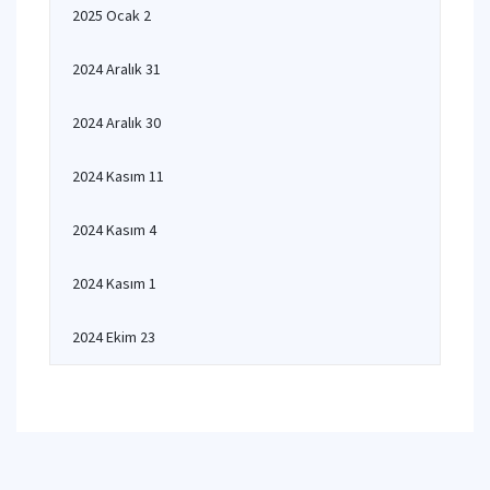
2025 Ocak 2
2024 Aralık 31
2024 Aralık 30
2024 Kasım 11
2024 Kasım 4
2024 Kasım 1
2024 Ekim 23