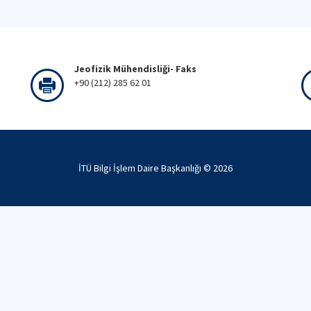
Jeofizik Mühendisliği- Faks
+90 (212) 285 62 01
İTÜ Bilgi İşlem Daire Başkanlığı ©
2026