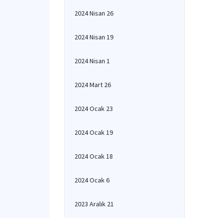
2024 Nisan 26
2024 Nisan 19
2024 Nisan 1
2024 Mart 26
2024 Ocak 23
2024 Ocak 19
2024 Ocak 18
2024 Ocak 6
2023 Aralık 21