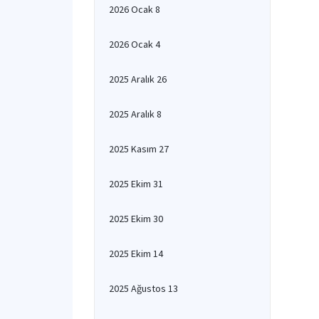
2026 Ocak 8
2026 Ocak 4
2025 Aralık 26
2025 Aralık 8
2025 Kasım 27
2025 Ekim 31
2025 Ekim 30
2025 Ekim 14
2025 Ağustos 13