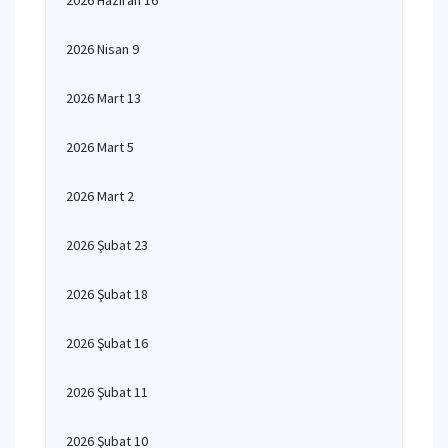
2026 Haziran 16
2026 Nisan 9
2026 Mart 13
2026 Mart 5
2026 Mart 2
2026 Şubat 23
2026 Şubat 18
2026 Şubat 16
2026 Şubat 11
2026 Şubat 10