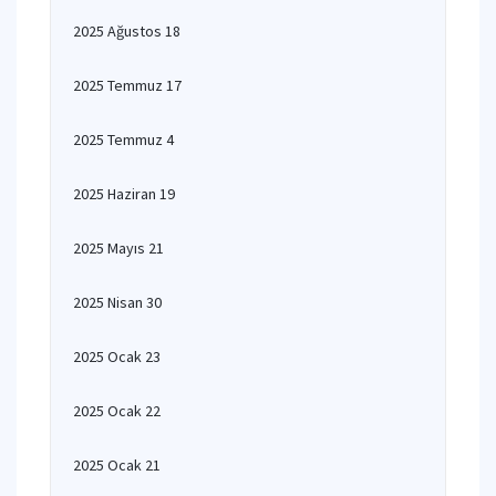
2025 Ağustos 18
2025 Temmuz 17
2025 Temmuz 4
2025 Haziran 19
2025 Mayıs 21
2025 Nisan 30
2025 Ocak 23
2025 Ocak 22
2025 Ocak 21