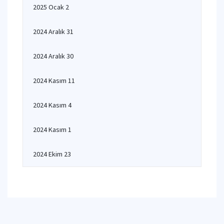
2025 Ocak 2
2024 Aralık 31
2024 Aralık 30
2024 Kasım 11
2024 Kasım 4
2024 Kasım 1
2024 Ekim 23