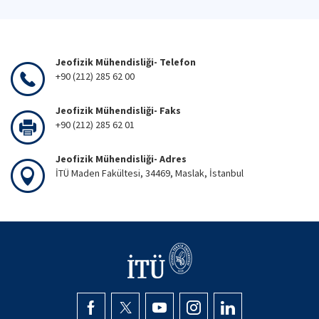
Jeofizik Mühendisliği- Telefon
+90 (212) 285 62 00
Jeofizik Mühendisliği- Faks
+90 (212) 285 62 01
Jeofizik Mühendisliği- Adres
İTÜ Maden Fakültesi, 34469, Maslak, İstanbul