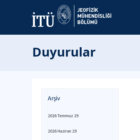
Duyurular
Arşiv
2026 Temmuz 29
2026 Haziran 29