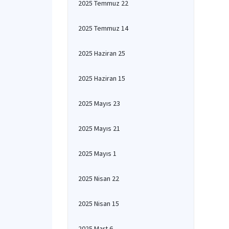
2025 Temmuz 22
2025 Temmuz 14
2025 Haziran 25
2025 Haziran 15
2025 Mayıs 23
2025 Mayıs 21
2025 Mayıs 1
2025 Nisan 22
2025 Nisan 15
2025 Mart 6