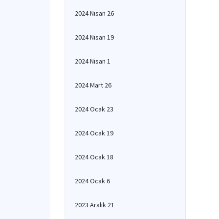
2024 Nisan 26
2024 Nisan 19
2024 Nisan 1
2024 Mart 26
2024 Ocak 23
2024 Ocak 19
2024 Ocak 18
2024 Ocak 6
2023 Aralık 21