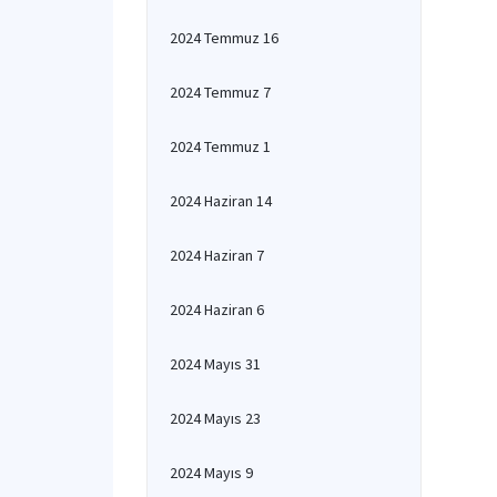
2024 Temmuz 16
2024 Temmuz 7
2024 Temmuz 1
2024 Haziran 14
2024 Haziran 7
2024 Haziran 6
2024 Mayıs 31
2024 Mayıs 23
2024 Mayıs 9