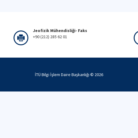
Jeofizik Mühendisliği- Faks
+90 (212) 285 62 01
İTÜ Bilgi İşlem Daire Başkanlığı ©
2026