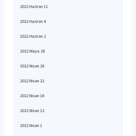
2022 Haziran 11
2022 Haziran 4
2022 Haziran 2
2022 Mayıs 28
2022 Nisan 28
2022 Nisan 22
2022 Nisan 18
2022 Nisan 12
2022 Nisan 1