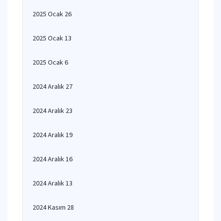
2025 Ocak 26
2025 Ocak 13
2025 Ocak 6
2024 Aralık 27
2024 Aralık 23
2024 Aralık 19
2024 Aralık 16
2024 Aralık 13
2024 Kasım 28