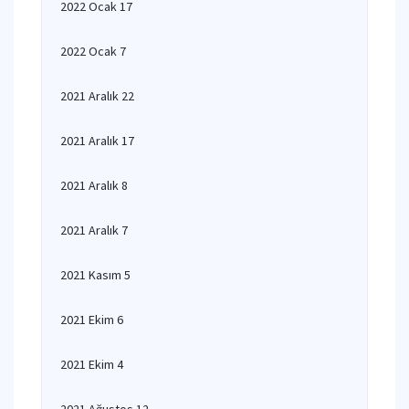
2022 Ocak 17
2022 Ocak 7
2021 Aralık 22
2021 Aralık 17
2021 Aralık 8
2021 Aralık 7
2021 Kasım 5
2021 Ekim 6
2021 Ekim 4