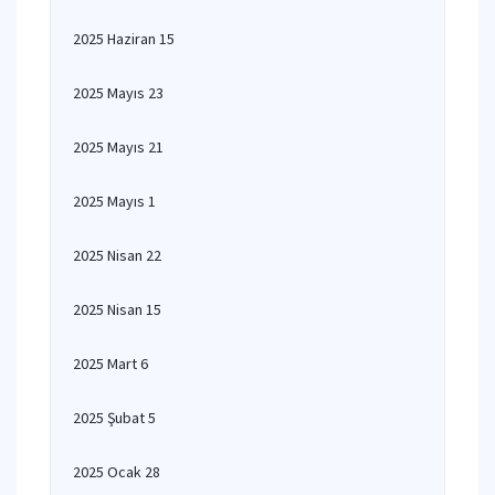
2025 Haziran 15
2025 Mayıs 23
2025 Mayıs 21
2025 Mayıs 1
2025 Nisan 22
2025 Nisan 15
2025 Mart 6
2025 Şubat 5
2025 Ocak 28