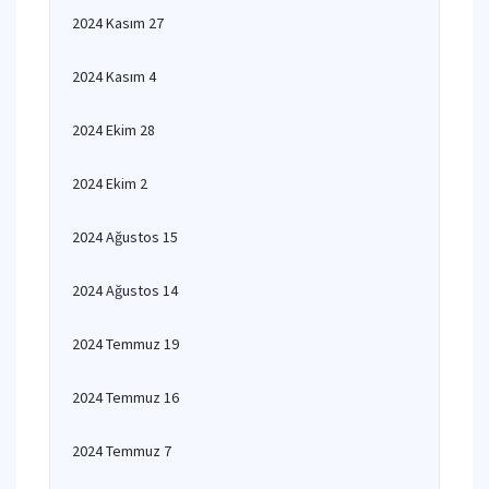
2024 Kasım 27
2024 Kasım 4
2024 Ekim 28
2024 Ekim 2
2024 Ağustos 15
2024 Ağustos 14
2024 Temmuz 19
2024 Temmuz 16
2024 Temmuz 7