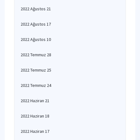
2022 Ağustos 21
2022 Ağustos 17
2022 Ağustos 10
2022 Temmuz 28
2022 Temmuz 25
2022 Temmuz 24
2022 Haziran 21
2022 Haziran 18
2022 Haziran 17