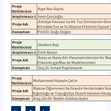
Proje
Ayşe Nur Güçtü
Yürütücüsü
Araştırmacı-1
İrem Çerçioğlu
Antalya Havzası’na Ait Tuz Domlarının Den
Proje Adı
Altındaki Sıvı ve Isı Akışına Etkisinin Sayıs
Danışman
Prof.Dr. Doğa Doğan
Proje
Görkem Baş
Yürütücüsü
Araştırmacı-1
Emir Besen
Yüzey ve Yüzey Altı Parametrelerinin Yer Rad
Proje Adı
Etkisinin gprMax ile Modellenmesi
Danışman
Doç.Dr. İsmail Kaplanvural
Proje
Muhammed Hüseyin Çetin
Yürütücüsü
Makine Öğrenmesi ile Gravite Verilerinden Yüz
Proje Adı
Yoğunluğu ve Topoğrafya Düzeltmesinin Hesa
Danışman
Araş.Gör.Dr. Nedim Gökhan Aydın