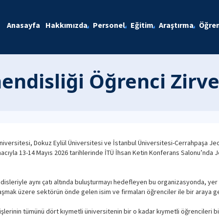
Anasayfa
Hakkımızda
Personel
Eğitim
Araştırma
Öğren
endisliği Öğrenci Zirve
niversitesi, Dokuz Eylül Üniversitesi ve İstanbul Üniversitesi-Cerrahpaşa Jeo
cıyla 13-14 Mayıs 2026 tarihlerinde İTÜ İhsan Ketin Konferans Salonu’nda Jeo
isleriyle aynı çatı altında buluşturmayı hedefleyen bu organizasyonda, yer
aşmak üzere sektörün önde gelen isim ve firmaları öğrenciler ile bir araya ge
erinin tümünü dört kıymetli üniversitenin bir o kadar kıymetli öğrencileri bi